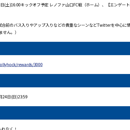
月23日(土)16:00キックオフ予定 レノファ山口FC戦（ホーム）、【エン
試合前のバス入りやアップ入りなどの貴重なシーンなどTwitterを中心
ません。）
hollyhock/rewards/3000
24日(日)23:59
もれなく！