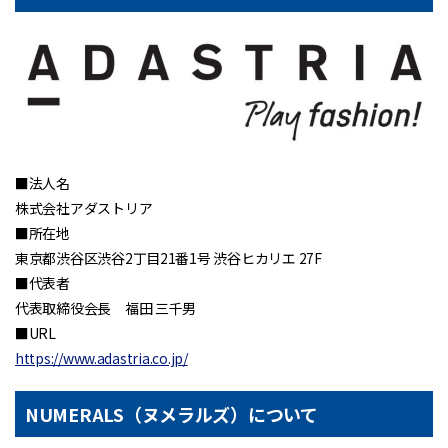
■法人名
株式会社アダストリア
■所在地
東京都渋谷区渋谷2丁目21番1号 渋谷ヒカリエ 27F
■代表者
代表取締役会長 福田 三千男
■URL
https://www.adastria.co.jp/
NUMERALS（ヌメラルズ）について