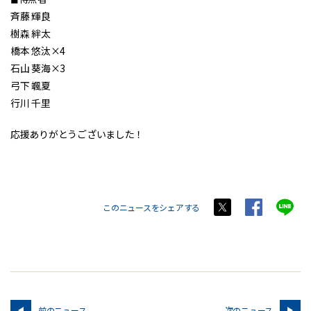
斉藤 輝良
樹森 絆太
橋本 悠汰×4
石山 葵海×3
弓下 颯夏
行川 千里
応援ありがとうございました！
このニュースをシェアする
前のニュース
次のニュース