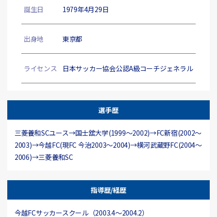
誕生日
1979年4月29日
出身地
東京都
ライセンス
日本サッカー協会公認A級コーチジェネラル
選手歴
三菱養和SCユース→国士舘大学(1999〜2002)→FC新宿(2002～
2003)→今越FC(現FC 今治2003～2004)→横河武蔵野FC(2004～
2006)→三菱養和SC
指導歴/経歴
今越FCサッカースクール（2003.4～2004.2）