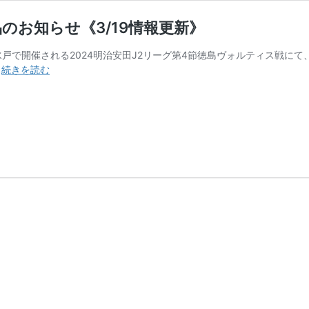
商品のお知らせ《3/19情報更新》
戸で開催される2024明治安田J2リーグ第4節徳島ヴォルティス戦にて、新商品
【3/16(土)
…
続きを読む
徳
島
戦
3/24(日)
千
葉
戦】
新
商
品
の
お
知
ら
せ
《3/19