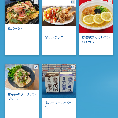
⑬パッタイ
⑭サルチポヨ
⑮濃厚鶏そばレモン
のチカラ
⑰弓豚のポークジン
ジャー丼
⑱ホーリーホック牛
乳