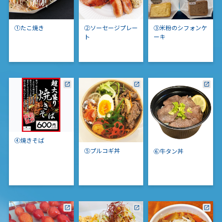
①たこ焼き
②ソーセージプレー
③米粉のシフォンケ
ト
ーキ
④焼きそば
⑤プルコギ丼
⑥牛タン丼